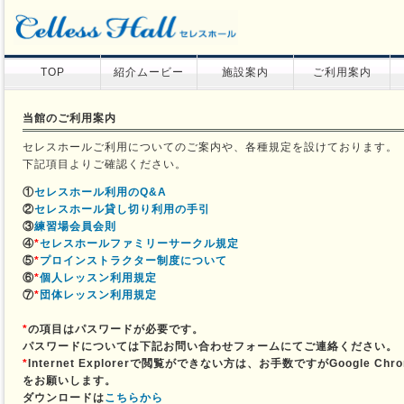
TOP
紹介ムービー
施設案内
ご利用案内
当館のご利用案内
セレスホールご利用についてのご案内や、各種規定を設けております。
下記項目よりご確認ください。
①
セレスホール利用のQ&A
②
セレスホール貸し切り利用の手引
③
練習場会員会則
④
*
セレスホールファミリーサークル規定
⑤
*
プロインストラクター制度について
⑥
*
個人レッスン利用規定
⑦
*
団体レッスン利用規定
*
の項目はパスワードが必要です。
パスワードについては下記お問い合わせフォームにてご連絡ください。
*
Internet Explorerで閲覧ができない方は、お手数ですがGoogle Ch
をお願いします。
ダウンロードは
こちらから